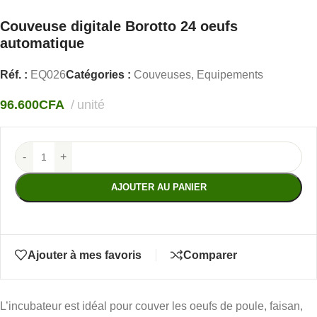
Couveuse digitale Borotto 24 oeufs
automatique
Réf. :
EQ026
Catégories :
Couveuses
,
Equipements
96.600
CFA
unité
-
+
AJOUTER AU PANIER
Ajouter à mes favoris
Comparer
L’incubateur est idéal pour couver les oeufs de poule, faisan,