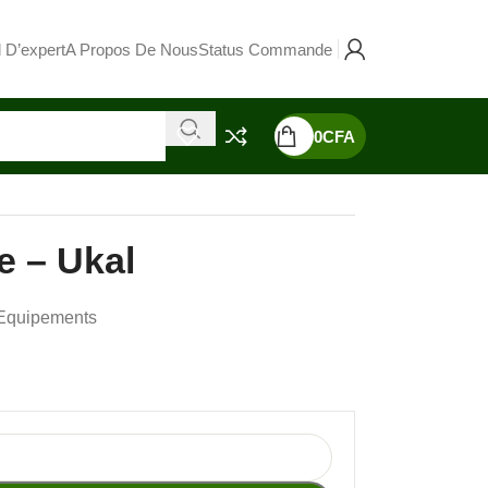
 D’expert
A Propos De Nous
Status Commande
0
CFA
e – Ukal
Equipements