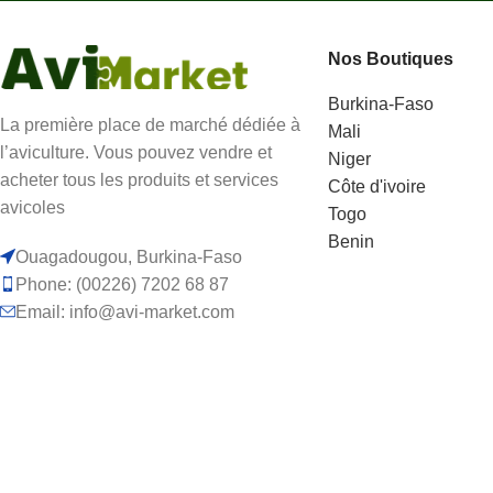
volailles en les
minutes.
saignants et en évitant
Nos Boutiques
de les faire souffrir
inutilement.
Burkina-Faso
La première place de marché dédiée à
Mali
l’aviculture. Vous pouvez vendre et
Niger
acheter tous les produits et services
Côte d'ivoire
avicoles
Togo
Benin
Ouagadougou, Burkina-Faso
Phone: (00226) 7202 68 87
Email: info@avi-market.com