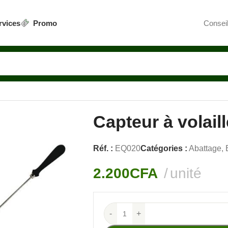
rvices
Promo
Conseil
Capteur à volaill
Réf. :
EQ020
Catégories :
Abattage
,
2.200
CFA
unité
-
+