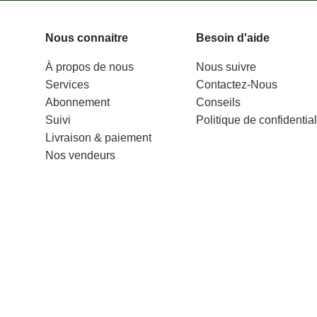
sa fréquence de 900
adipiscing suspendisse
tours/minute en font
posuere libero
Nous connaitre
Besoin d'aide
une plumeuse très
À propos de nous
Nous suivre
efficace dont vous ne
Services
Contactez-Nous
pourrez plus vous
Abonnement
Conseils
passer.
Suivi
Politique de confidential
Livraison & paiement
Nos vendeurs