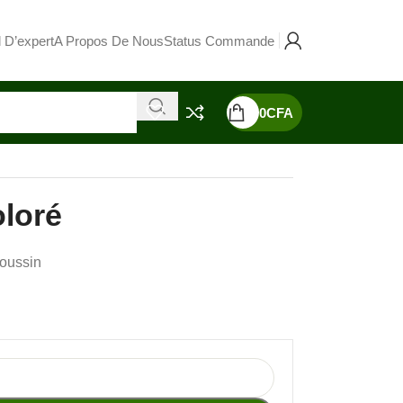
 D’expert
A Propos De Nous
Status Commande
0
CFA
oloré
oussin