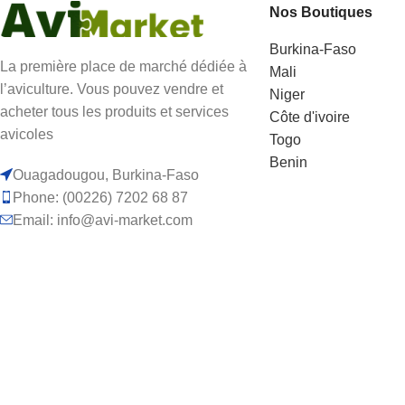
volailles en les
Nos Boutiques
minutes.
saignants et en évitant
Burkina-Faso
de les faire souffrir
La première place de marché dédiée à
Mali
inutilement.
l’aviculture. Vous pouvez vendre et
Niger
acheter tous les produits et services
Côte d'ivoire
avicoles
Togo
Benin
Ouagadougou, Burkina-Faso
Phone: (00226) 7202 68 87
Email: info@avi-market.com