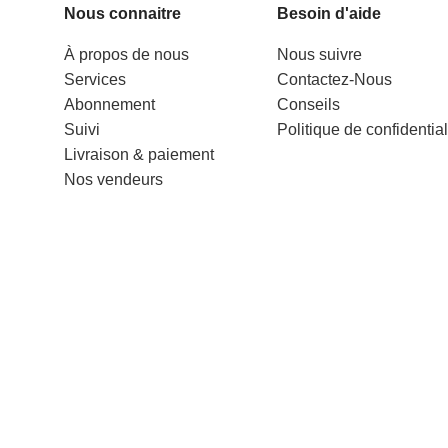
Nous connaitre
Besoin d'aide
sa fréquence de 900
adipiscing suspendisse
tours/minute en font
posuere libero
À propos de nous
Nous suivre
une plumeuse très
Services
Contactez-Nous
efficace dont vous ne
Abonnement
Conseils
pourrez plus vous
Suivi
Politique de confidential
passer.
Livraison & paiement
Nos vendeurs