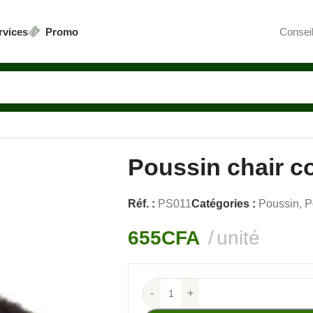
rvices
Promo
Conseil
Poussin chair c
Réf. :
PS011
Catégories :
Poussin
,
P
655
CFA
unité
-
+