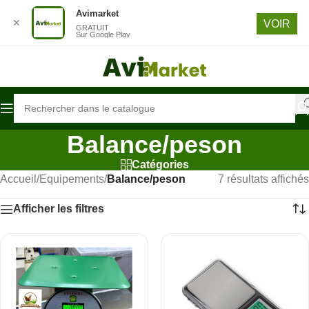
Avimarket
Passer à la navigation
✕
VOIR
GRATUIT
Passer au contenu principal
Sur Google Play
Balance/peson
Catégories
Accueil
/
Equipements
/
Balance/peson
7 résultats affichés
Afficher les filtres