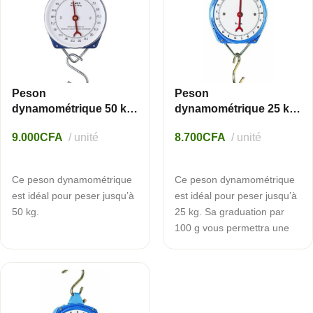
Peson
Peson
dynamométrique 50 kg
dynamométrique 25 kg
– Ukal
– Ukal
9.000
CFA
unité
8.700
CFA
unité
AJOUTER AU PANIER
AJOUTER AU PANIER
Ce peson dynamométrique
Ce peson dynamométrique
est idéal pour peser jusqu’à
est idéal pour peser jusqu’à
50 kg.
25 kg. Sa graduation par
100 g vous permettra une
précision très appréciable et
vous pourrez l’emmener
partout avec vous.