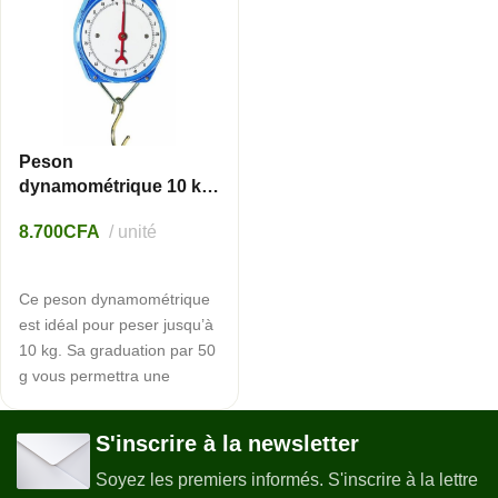
Peson
dynamométrique 10 kg
– Ukal
8.700
CFA
unité
AJOUTER AU PANIER
Ce peson dynamométrique
est idéal pour peser jusqu’à
10 kg. Sa graduation par 50
g vous permettra une
précision très appréciable et
vous pourrez l’emmener
S'inscrire à la newsletter
partout avec vous.
Soyez les premiers informés. S'inscrire à la lettre