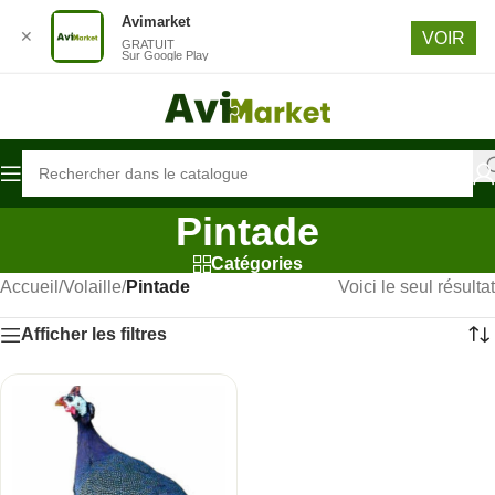
Avimarket
Passer à la navigation
✕
VOIR
GRATUIT
Passer au contenu principal
Sur Google Play
Pintade
Catégories
Accueil
/
Volaille
/
Pintade
Voici le seul résultat
Afficher les filtres