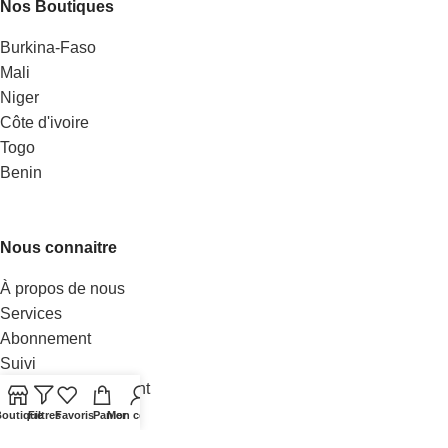
Nos Boutiques
Burkina-Faso
Mali
Niger
Côte d'ivoire
Togo
Benin
Nous connaitre
À propos de nous
Services
Abonnement
Suivi
Livraison & paiement
Nos vendeurs
outique
Filtres
Favoris
Panier
Mon compte