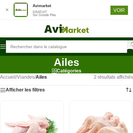
Avimarket
Passer à la navigation
✕
VOIR
GRATUIT
Passer au contenu principal
Sur Google Play
Ailes
Catégories
Accueil
/
Viandes
/
Ailes
2 résultats affichés
Afficher les filtres