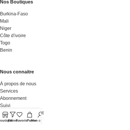
Nos Boutiques
Burkina-Faso
Mali
Niger
Côte d'ivoire
Togo
Benin
Nous connaitre
À propos de nous
Services
Abonnement
Suivi
Livraison & paiement
Nos vendeurs
outique
Filtres
Favoris
Panier
Mon compte