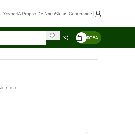
 D’expert
A Propos De Nous
Status Commande
0
CFA
Nutrition