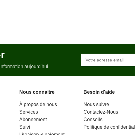
sa fréquence de 900
adipiscing suspendisse
tours/minute en font
posuere libero
une plumeuse très
efficace dont vous ne
pourrez plus vous
passer.
er
'information aujourd'hui
Nous connaitre
Besoin d'aide
À propos de nous
Nous suivre
Services
Contactez-Nous
Abonnement
Conseils
Suivi
Politique de confidential
Livraison & paiement