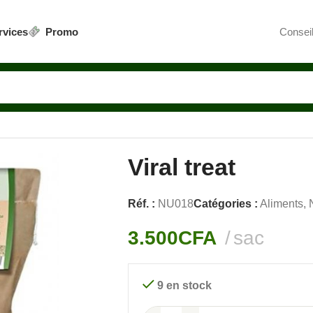
rvices
Promo
Conseil
Viral treat
Réf. :
NU018
Catégories :
Aliments
,
3.500
CFA
sac
9 en stock