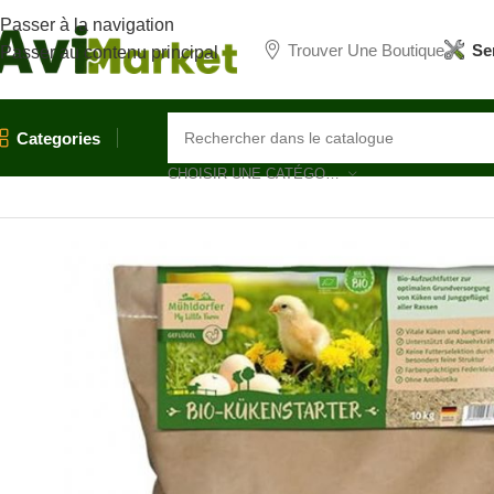
Passer à la navigation
Trouver Une Boutique
Se
Passer au contenu principal
Categories
Accueil
/
Nutrition
/
Aliments
/
Viral treat
CHOISIR UNE CATÉGORIE