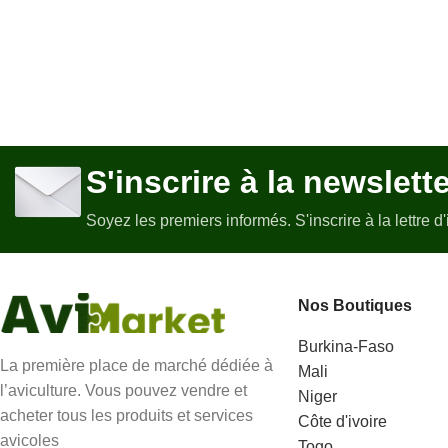
volailles en les
minutes.
saignants et en évitant
de les faire souffrir
inutilement.
S'inscrire à la newslett
Soyez les premiers informés. S'inscrire à la lettre d
Nos Boutiques
Burkina-Faso
La première place de marché dédiée à
Mali
l’aviculture. Vous pouvez vendre et
Niger
acheter tous les produits et services
Côte d'ivoire
avicoles
Togo