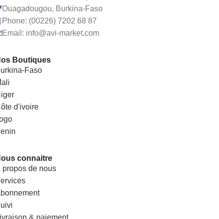
Ouagadougou, Burkina-Faso
Phone: (00226) 7202 68 87
Email: info@avi-market.com
os Boutiques
urkina-Faso
ali
iger
ôte d'ivoire
ogo
enin
ous connaitre
 propos de nous
ervices
bonnement
uivi
ivraison & paiement